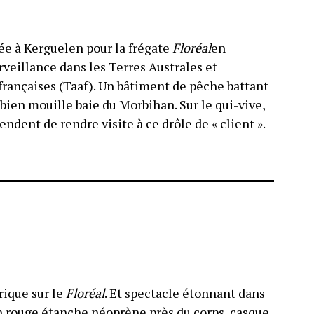
ée à Kerguelen pour la frégate
Floréal
en
rveillance dans les Terres Australes et
françaises (Taaf). Un bâtiment de pêche battant
bien mouille baie du Morbihan. Sur le qui-vive,
endent de rendre visite à ce drôle de « client ».
rique sur le
Floréal
. Et spectacle étonnant dans
n rouge étanche néoprène près du corps, casque