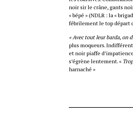
noir sir le crâne, gants no
« bépé » (NDLR : la « brig
fébrilement le top départ 
« Avec tout leur barda, on d
plus moqueurs. Indifférent
et noir piaffe d’impatienc
s’égrène lentement. «
Trop
harnaché »