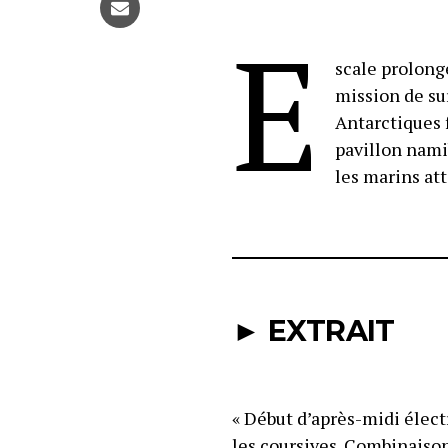
E
scale prolong
mission de su
Antarctiques 
pavillon nami
les marins att
► EXTRAIT
« Début d’après-midi élect
les coursives. Combinaiso