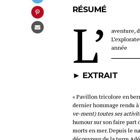
RÉSUMÉ
L’
aventure, di
L’explorate
année
► EXTRAIT
« Pavillon tricolore en be
dernier hommage rendu à 
ve-ment) toutes ses activit
humour sur son faire part 
morts en mer. Depuis le n
découvreur de la terre Adé