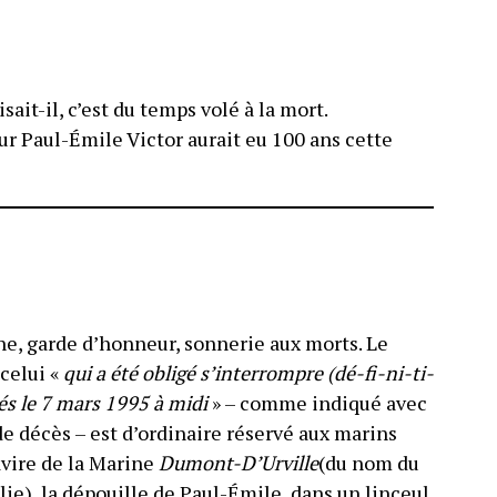
sait-il, c’est du temps volé à la mort.
ur Paul-Émile Victor aurait eu 100 ans cette
rne, garde d’honneur, sonnerie aux morts. Le
celui «
qui a été obligé s’interrompre (dé-fi-ni-ti-
és le 7 mars 1995 à midi
» – comme indiqué avec
de décès – est d’ordinaire réservé aux marins
avire de la Marine
Dumont-D’Urville
(du nom du
lie), la dépouille de Paul-Émile, dans un linceul