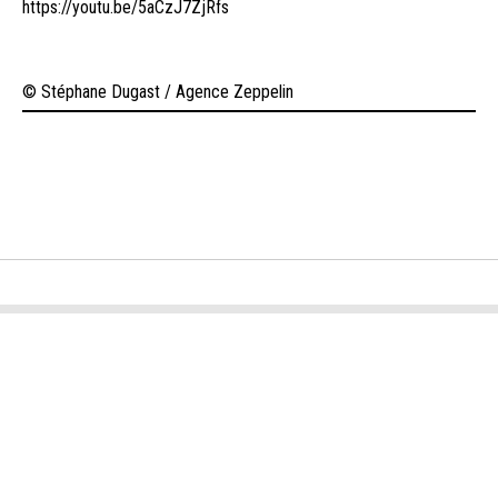
https://youtu.be/5aCzJ7ZjRfs
© Stéphane Dugast / Agence Zeppelin