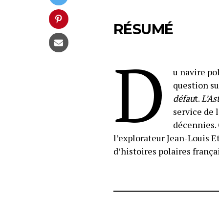
RÉSUMÉ
D
u navire po
question su
défau
t.
L’As
service de 
décennies. 
l’explorateur Jean-Louis E
d’histoires polaires frança