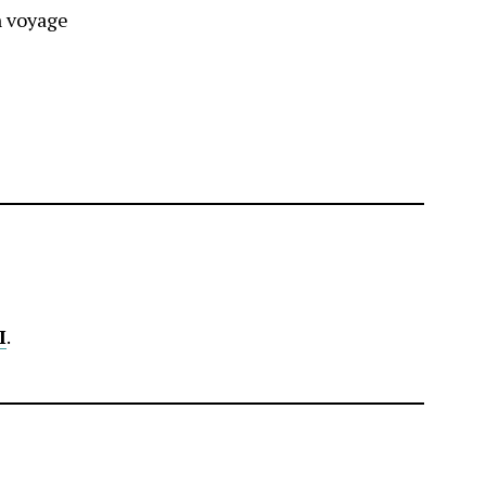
n voyage
I
.